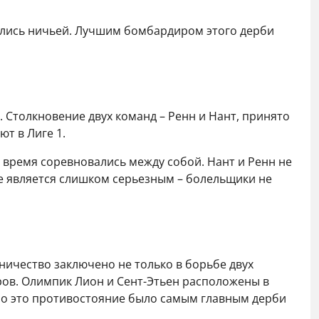
чились ничьей. Лучшим бомбардиром этого дерби
 Столкновение двух команд – Ренн и Нант, принято
т в Лиге 1.
о время соревновались между собой. Нант и Ренн не
не является слишком серьезным – болельщики не
ичество заключено не только в борьбе двух
тров. Олимпик Лион и Сент-Этьен расположены в
но это противостояние было самым главным дерби