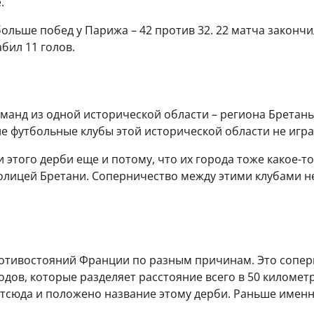
.
 больше побед у Парижа – 42 против 32. 22 матча закон
бил 11 голов.
анд из одной исторической области – региона Бретань.
ие футбольные клубы этой исторической области не играю
этого дерби еще и потому, что их города тоже какое-т
столицей Бретани. Соперничество между этими клубами 
отивостояний Франции по разным причинам. Это соперн
родов, которые разделяет расстояние всего в 50 киломе
Отсюда и положено название этому дерби. Раньше имен