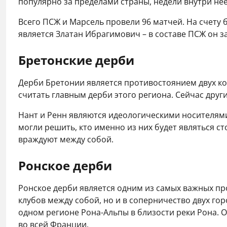
популярно за пределами страны, недели внутри нее
Всего ПСЖ и Марсель провели 96 матчей. На счету
является Златан Ибрагимович – в составе ПСЖ он за
Бретонские дерби
Дерби Бретонии является противостоянием двух ком
считать главным дерби этого региона. Сейчас друг
Нант и Ренн являются идеологическими носителями 
могли решить, кто именно из них будет являться 
враждуют между собой.
Ронское дерби
Ронское дерби является одним из самых важных пр
клубов между собой, но и в соперничество двух го
одном регионе Рона-Альпы в близости реки Рона. 
во всей Франции.