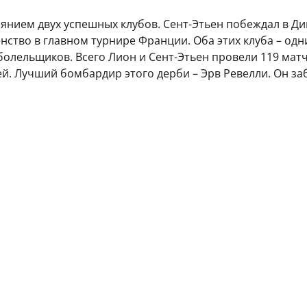
янием двух успешных клубов. Сент-Этьен побеждал в Див
енство в главном турнире Франции. Оба этих клуба – одн
лельщиков. Всего Лион и Сент-Этьен провели 119 матче
ей. Лучший бомбардир этого дерби – Эрв Ревелли. Он заби