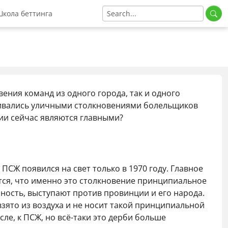
кола беттинга
bet
Ставки на тотал
in
Ставки без ничьи
омокод
Правила футбола
ения команд из одного города, так и одного
ромокод
Аналитика
чивались уличными столкновениями болельщиков
код
ции сейчас являются главными?
мокод
окод
ПСЖ появился на свет только в 1970 году. Главное
ется, что именно это столкновение принципиальное
чность, выступают против провинции и его народа.
взято из воздуха и не носит такой принципиальной
сле, к ПСЖ, но всё-таки это дерби больше