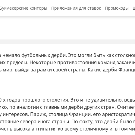
Букмекерские конторы
Приложения для ставок
Промокоды
Ш
Промокод 1x
Промокод 1w
Покердом пр
немало футбольных дерби. Это могли быть как столкнов
Betwinner п
 их пределы. Некоторые противостояния команд закан
Stake промо
есь мир, выйдя за рамки своей страны. Какие дерби Фран
Мостбет про
Riobet пром
х годов прошлого столетия. Это и не удивительно, ведь 
ко, по аналогии с главными дерби других стран. Счита
у интересов. Париж, столица Франции, его аристократи
тояние севера и юга страны. По факту, это дерби было 
чень высока антипатия ко всему столичному и, в том чи