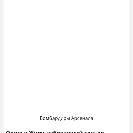
Бомбардиры Арсенала
Оливье Жиру, забивавший только