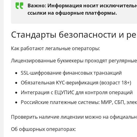
Важно: Информация носит исключительн
ссылки на офшорные платформы.
Стандарты безопасности и р
Как работают легальные операторы:
Лицензированные букмекеры проходят регулярные
SSL-шифрование финансовых транзакций
Обязательная KYC-верификация (возраст 18+)
Интеграция с ЕЦУПИС для контроля операций
Российские платежные системы: МИР, СБП, эле
Проверить наличие лицензии можно на официально
Об офшорных операторах: