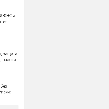
ей ФНС и
ятия
, защита
, налоги
 без
Риски: