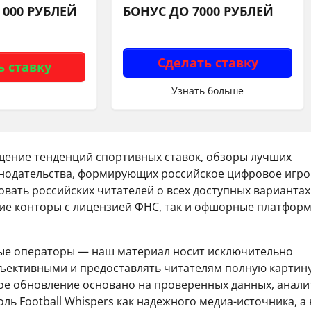
 000 РУБЛЕЙ
r
БОНУС ДО 7000 РУБЛЕЙ
r
a
a
t
t
i
i
Сделать ставку
ь ставку
n
n
Узнать больше
g
g
ещение тенденций спортивных ставок, обзоры лучших
конодательства, формирующих российское цифровое игр
ать российских читателей о всех доступных вариантах
ские конторы с лицензией ФНС, так и офшорные платфор
ные операторы — наш материал носит исключительно
ективными и предоставлять читателям полную картину
е обновление основано на проверенных данных, анали
ль Football Whispers как надежного медиа-источника, а 