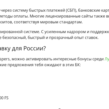
через систему быстрых платежей (СБП), банковские кар
методы оплаты. Многие лицензированные сайты также 
зитов, соответствуя мировым стандартам.
турированной системе. С усиленным надзором и поддерж
е безопасный, быстрый и прозрачный опыт ставок.
авку для России?
ispers, можно активировать интересные бонусы среди
Л
какие предложения тебя ожидают в этих БК:
00 FS