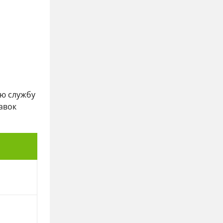
ую службу
авок