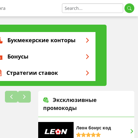
нга
отал
 ничьи
Букмекерские конторы
тбола
Бонусы
Стратегии ставок
Эксклюзивные
промокоды
Леон бонус код
5,0