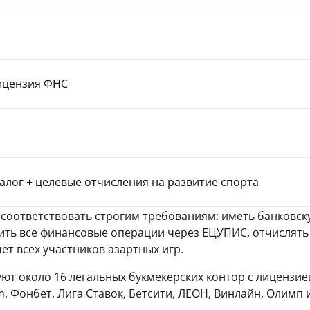
ицензия ФНС
лог + целевые отчисления на развитие спорта
 соответствовать строгим требованиям: иметь банковск
дить все финансовые операции через ЕЦУПИС, отчислять
чет всех участников азартных игр.
уют около 16 легальных букмекерских контор с лицензие
, Фонбет, Лига Ставок, Бетсити, ЛЕОН, Винлайн, Олимп и