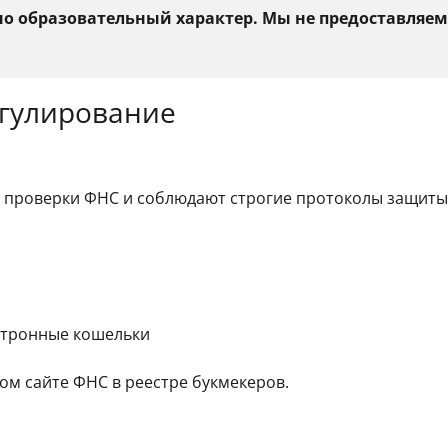
о образовательный характер. Мы не предоставляем
егулирование
 проверки ФНС и соблюдают строгие протоколы защиты
ктронные кошельки
м сайте ФНС в реестре букмекеров.