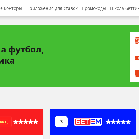
ие конторы
Приложения для ставок
Промокоды
Школа бетти
Промокод 1xbet
Ставки на т
Промокод 1win
Ставки без
Покердом промокод
Правила фу
а футбол,
ика
Betwinner промокод
Аналитика
Stake промокод
Мостбет промокод
Riobet промокод
5
5
3
,
,
0
0